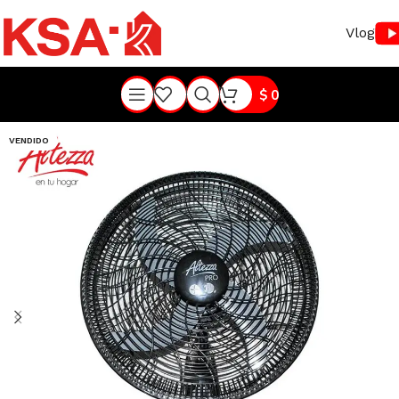
Vlog
$
0
VENDIDO