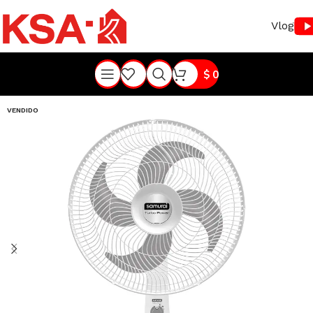
Vlog
$
0
VENDIDO