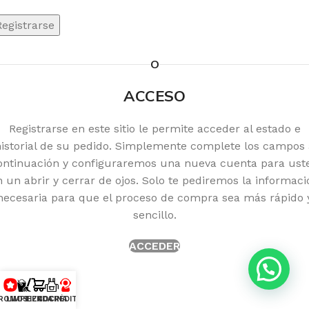
Registrarse
O
ACCESO
Registrarse en este sitio le permite acceder al estado e
historial de su pedido. Simplemente complete los campos 
ontinuación y configuraremos una nueva cuenta para ust
n un abrir y cerrar de ojos. Solo te pediremos la informaci
necesaria para que el proceso de compra sea más rápido 
sencillo.
ACCEDER
ROMOS
LIMPIEZA
TIENDA
COCINA
CRÉDITO