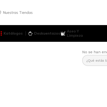
Nuestras Tiendas
Aseo Y
Katálogos
Deskuentazos
Limpieza
No se han en