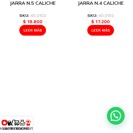
JARRA N.5 CALICHE
JARRA N.4 CALICHE
SKU:
40.0103
SKU:
40.0102
$
18.800
$
17.200
LEER MÁS
LEER MÁS
ROMOS
LIMPIEZA
TIENDA
COCINA
CRÉDITO