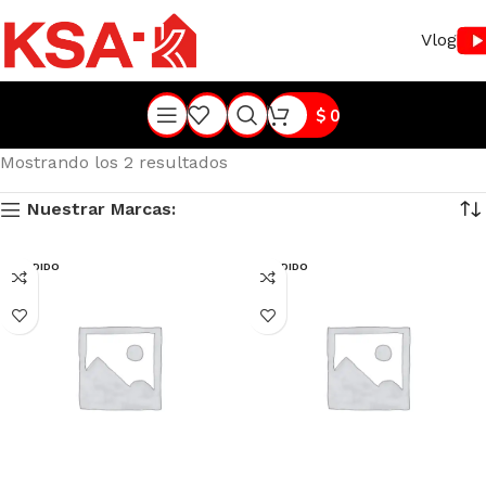
Vlog
$
0
Mostrando los 2 resultados
Nuestrar Marcas:
VENDIDO
VENDIDO