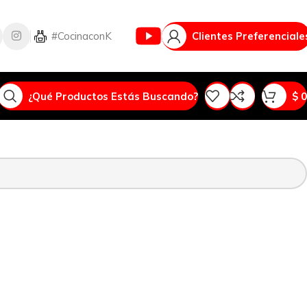
Vlog
#CocinaconK
Clientes Preferenciale
¿Qué Productos Estás Buscando?
$
0