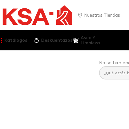
Nuestras Tiendas
Aseo Y
Katálogos
Deskuentazos
Limpieza
No se han en