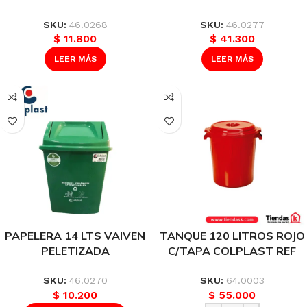
COLPLAST REF 1122
C583
SKU:
46.0268
SKU:
46.0277
$
11.800
$
41.300
LEER MÁS
LEER MÁS
PAPELERA 14 LTS VAIVEN
TANQUE 120 LITROS ROJO
PELETIZADA
C/TAPA COLPLAST REF
VERDE/OSCURO
213
COLPLAST REF 330
SKU:
46.0270
SKU:
64.0003
$
10.200
$
55.000