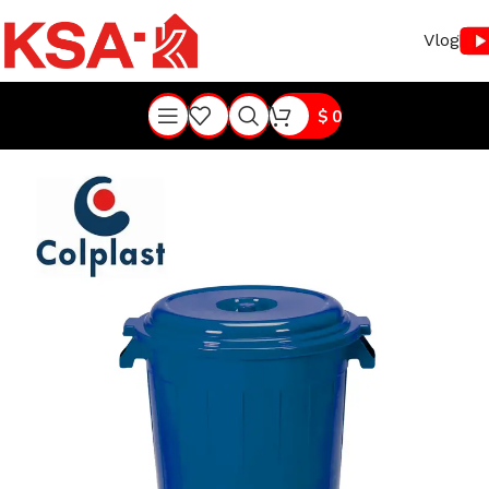
Vlog
$
0