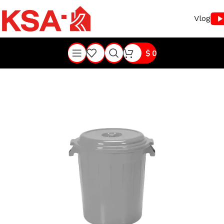
Vlog
$
0