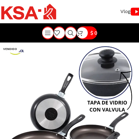
Vlog
$
0
VENDIDO