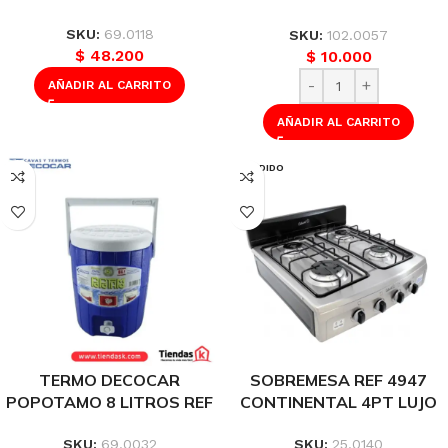
REF: 821
SKU:
69.0118
SKU:
102.0057
$
48.200
$
10.000
AÑADIR AL CARRITO
AÑADIR AL CARRITO
VENDIDO
TERMO DECOCAR
SOBREMESA REF 4947
POPOTAMO 8 LITROS REF
CONTINENTAL 4PT LUJO
PTE-TE08
MESA Y FRENTE ACERO
INOX Q.AL GP NEGRO
SKU:
69.0032
SKU:
25.0140