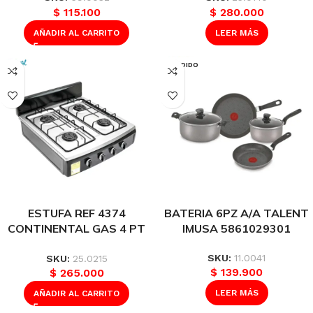
$
115.100
$
280.000
AÑADIR AL CARRITO
LEER MÁS
VENDIDO
ESTUFA REF 4374
BATERIA 6PZ A/A TALENT
CONTINENTAL GAS 4 PT
IMUSA 5861029301
LUJO A INOX Q.ES GP
NEGRA
SKU:
11.0041
SKU:
25.0215
$
139.900
$
265.000
LEER MÁS
AÑADIR AL CARRITO