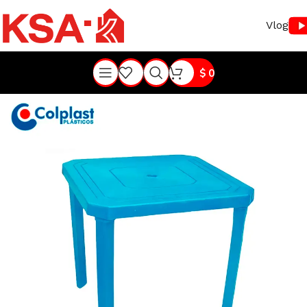
Vlog
$
0