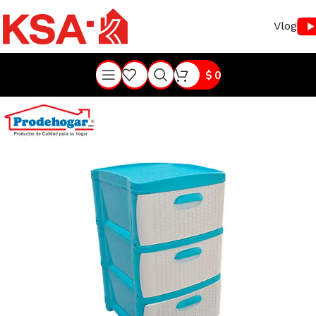
Vlog
$
0