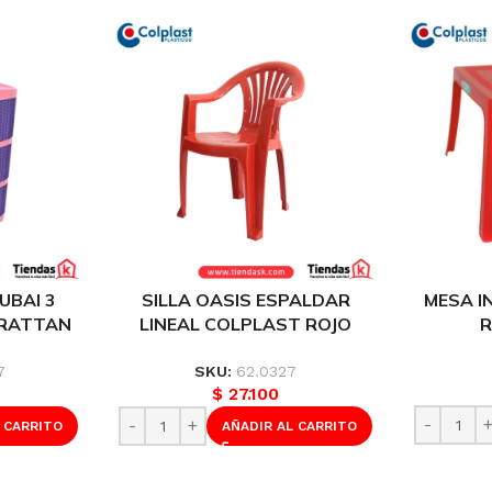
UBAI 3
SILLA OASIS ESPALDAR
MESA I
 RATTAN
LINEAL COLPLAST ROJO
R
REF
REF:070
8
7
SKU:
62.0327
$
27.100
 CARRITO
AÑADIR AL CARRITO