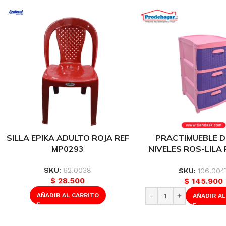
SILLA EPIKA ADULTO ROJA REF
PRACTIMUEBLE D
MP0293
NIVELES ROS-LILA
PRODEHOGAR 
390ORR3N0
SKU:
62.0038
SKU:
106.004
$
28.500
$
145.900
AÑADIR AL CARRITO
AÑADIR AL