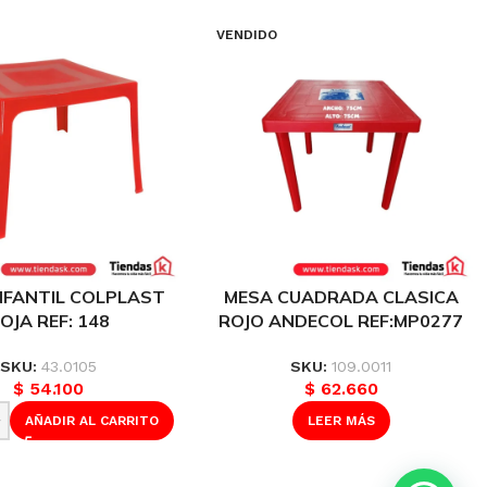
VENDIDO
NFANTIL COLPLAST
MESA CUADRADA CLASICA
OJA REF: 148
ROJO ANDECOL REF:MP0277
SKU:
43.0105
SKU:
109.0011
$
54.100
$
62.660
AÑADIR AL CARRITO
LEER MÁS