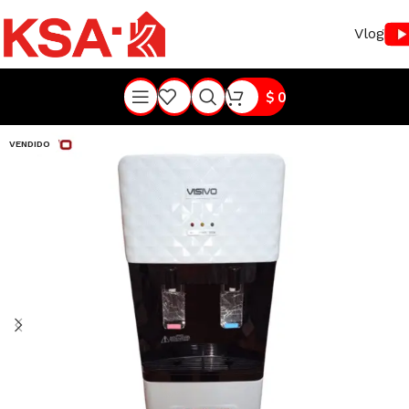
Vlog
$
0
VENDIDO