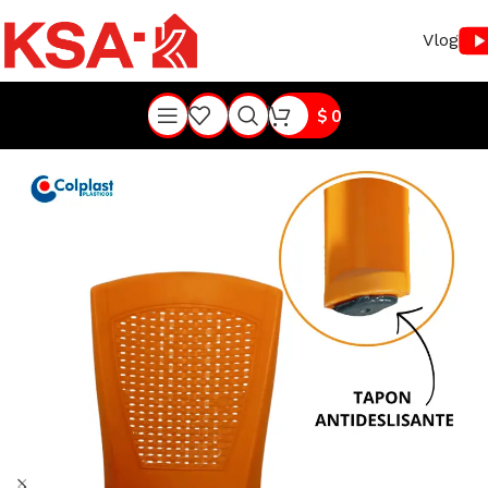
Vlog
$
0