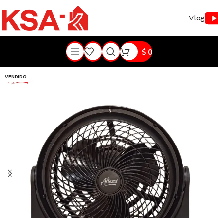
Vlog
$
0
VENDIDO