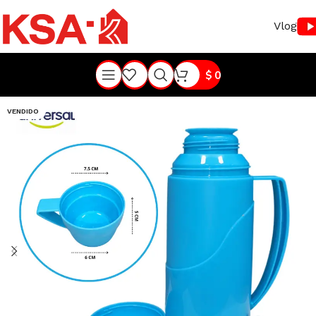
Vlog
$
0
VENDIDO