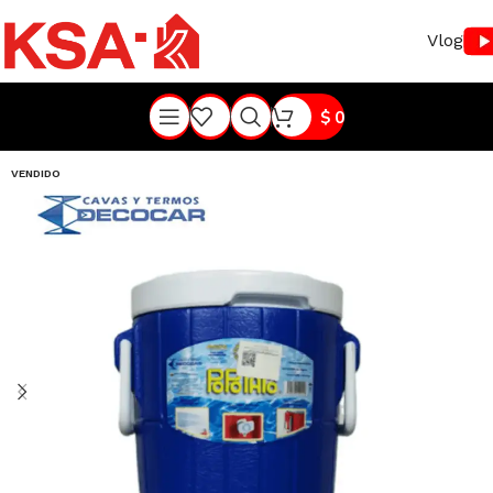
Vlog
$
0
VENDIDO