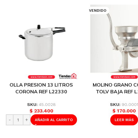
VENDIDO
OLLA PRESION 13 LITROS
MOLINO GRANO 
CORONA REF L22330
TOLV BAJA REF 
SKU:
45.0028
SKU:
90.000
$
233.400
$
170.000
AÑADIR AL CARRITO
LEER MÁS