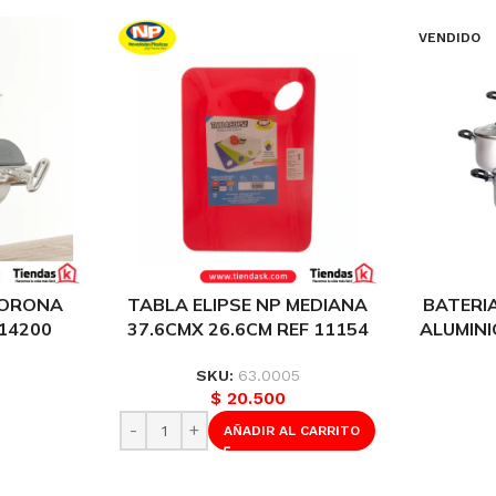
VENDIDO
CORONA
TABLA ELIPSE NP MEDIANA
BATERIA
L14200
37.6CMX 26.6CM REF 11154
ALUMINI
1
SKU:
63.0005
$
20.500
AÑADIR AL CARRITO