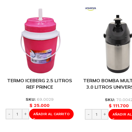
TERMO ICEBERG 2.5 LITROS
TERMO BOMBA MULT
REF PRINCE
3.0 LITROS UNIVER
L90021
SKU:
69.0029
SKU:
70.004
$
25.000
$
111.700
AÑADIR AL CARRITO
AÑADIR AL