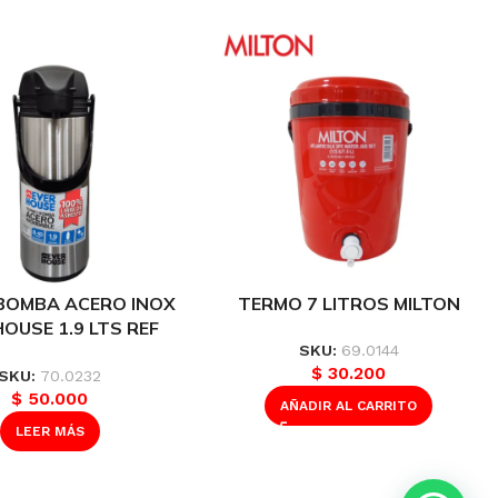
BOMBA ACERO INOX
TERMO 7 LITROS MILTON
HOUSE 1.9 LTS REF
107484
SKU:
69.0144
$
30.200
SKU:
70.0232
$
50.000
AÑADIR AL CARRITO
LEER MÁS