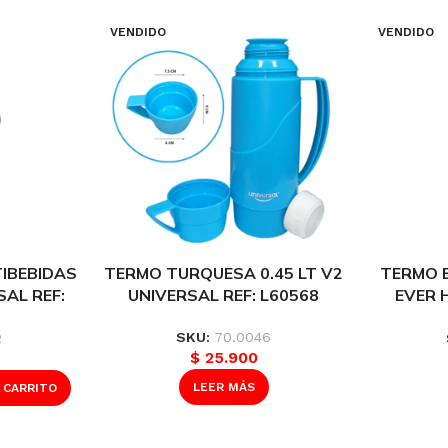
VENDIDO
VENDIDO
IBEBIDAS
TERMO TURQUESA 0.45 LT V2
TERMO 
SAL REF:
UNIVERSAL REF: L60568
EVER 
SKU:
70.0046
2
$
25.900
LEER MÁS
 CARRITO