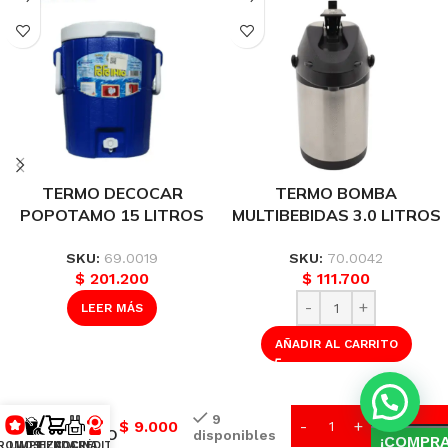
TERMO DECOCAR
TERMO BOMBA
POPOTAMO 15 LITROS
MULTIBEBIDAS 3.0 LITROS
REF: PTE-TE15
UNIVERSAL REF: L90021
SKU:
69.0019
SKU:
70.0042
$
201.200
$
111.700
LEER MÁS
AÑADIR AL CARRITO
TERMO
💭 ¿Necesitas Ayuda?
1.25
9
$
9.000
LITRSO
disponibles
¡COMPR
ROMOS
LIMPIEZA
TIENDA
COCINA
CRÉDITO