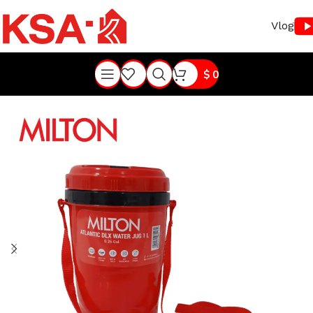
Vlog
$
0