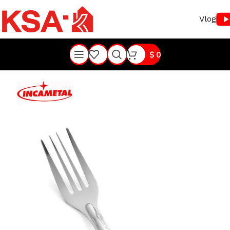
Vlog
$
0