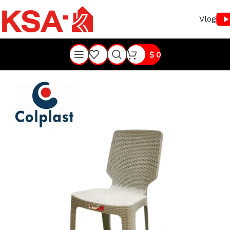
Vlog
$
0