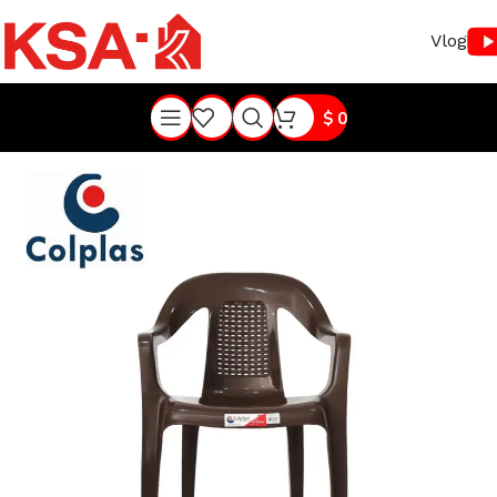
Vlog
$
0