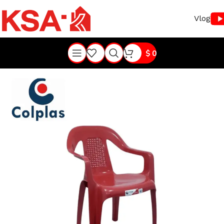
Vlog
$
0