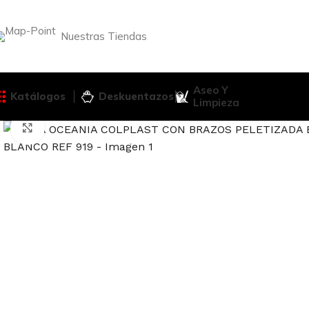
Nuestras Tiendas
Aseo Y
Katálogos
Deskuentazos
Limpieza
Haga Click para agrandar