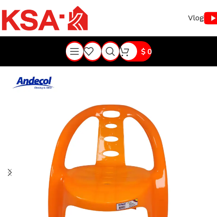
Vlog
$
0