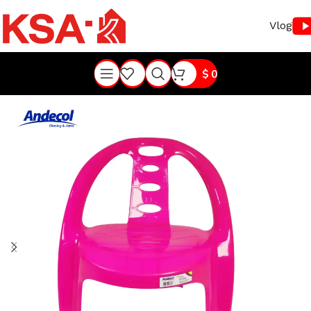
Vlog
$
0