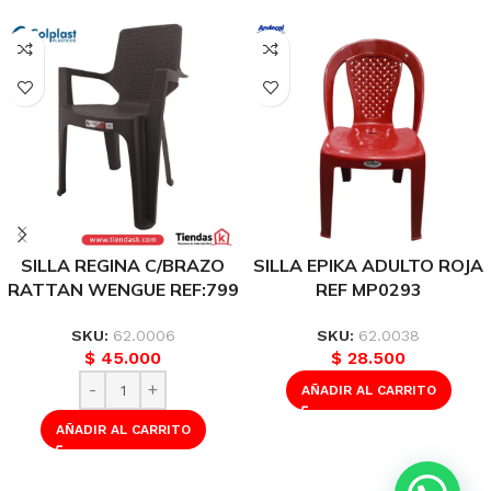
SILLA REGINA C/BRAZO
SILLA EPIKA ADULTO ROJA
RATTAN WENGUE REF:799
REF MP0293
SKU:
62.0006
SKU:
62.0038
$
45.000
$
28.500
AÑADIR AL CARRITO
AÑADIR AL CARRITO
SILLA KINDER