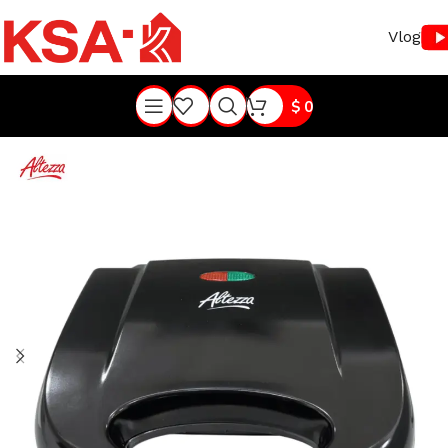
Vlog
$
0