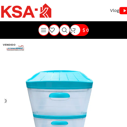
Vlog
$
0
VENDIDO