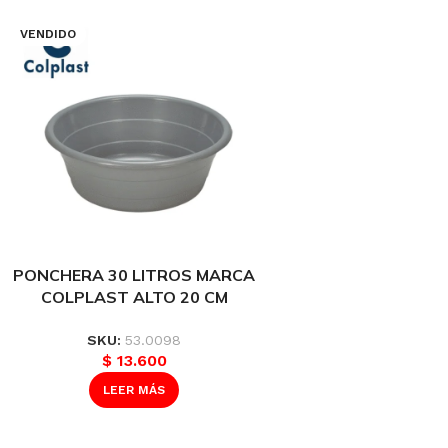
VENDIDO
PONCHERA 30 LITROS MARCA
COLPLAST ALTO 20 CM
DIAMETRO 56 CM REF 208
SKU:
53.0098
$
13.600
LEER MÁS