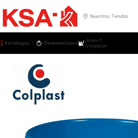
Nuestras Tiendas
Aseo Y
Katálogos
Deskuentazos
Limpieza