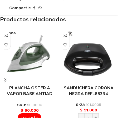
Compartir:
Productos relacionados
VENDIDO
PLANCHA OSTER A
SANDUCHERA CORONA
VAPOR BASE ANTIAD
NEGRA REFL88334
VERDE REF 2122070
SKU:
101.0005
SKU:
50.0006
$
51.000
$
60.000