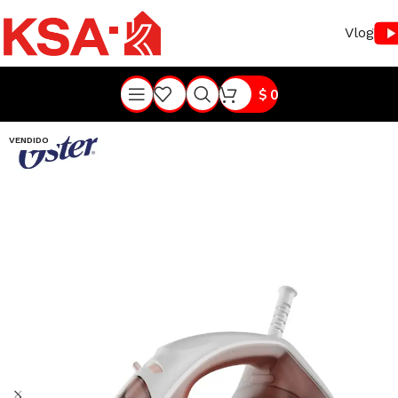
Vlog
$
0
VENDIDO