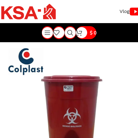
Vlog
$
0