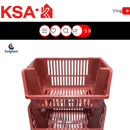
Vlog
$
0