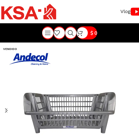
Vlog
$
0
VENDIDO