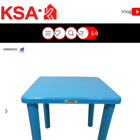
Vlog
$
0
VENDIDO