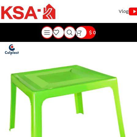
Vlog
$
0