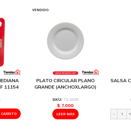
VENDIDO
MEDIANA
PLATO CIRCULAR PLANO
SALSA 
EF 11154
GRANDE (ANCHOXLARGO)
2525 CMS REF P2010BL
(ANC
7X7X2 
5
SKU:
72.0015
$
7.000
 CARRITO
LEER MÁS