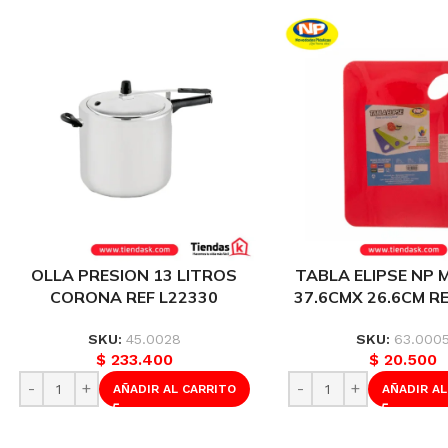
OLLA PRESION 13 LITROS
TABLA ELIPSE NP 
CORONA REF L22330
37.6CMX 26.6CM R
SKU:
45.0028
SKU:
63.000
$
233.400
$
20.500
AÑADIR AL CARRITO
AÑADIR AL