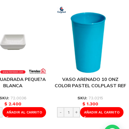
CUADRADA PEQUE?A
VASO ARENADO 10 ONZ
BLANCA
COLOR PASTEL COLPLAST REF
HOXLARGOXALTO)
1265
5 CMS REF D1002BL
SKU:
72.0036
SKU:
73.0215
$
2.400
$
1.300
AÑADIR AL CARRITO
AÑADIR AL CARRITO