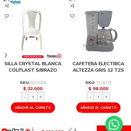
SILLA CRYSTAL BLANCA
CAFETERA ELECTRICA
COLPLAST S/BRAZO
ALTEZZA GRIS 12 TZS
ESPALDAR MALLA
ACM-5309G 48306
PELIETIZADA REF 1038
SKU:
62.0214
SKU:
17.0074
$
32.000
$
98.000
AÑADIR AL CARRITO
AÑADIR AL CARRITO
MESA
COLPLAST
💭 ¿Necesitas Ayuda?
CORAL
4