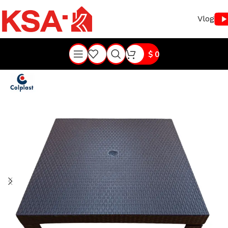
Vlog
$
0