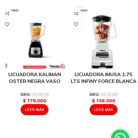
VENDIDO
VENDIDO
LICUADORA KALIMAN
LICUADORA IMUSA 1.75
OSTER NEGRA VASO
LTS INFINY FORCE BLANCA
PLASTICO REF BLSTKAP-
10 VELOCIDADES/ 6
BRD-013
CUCHILLAS REF 58610313
SKU:
42.0075
SKU:
42.0095
$
179.000
$
156.500
LEER MÁS
LEER MÁS
LICUADORA
KALIMAN
OSTER