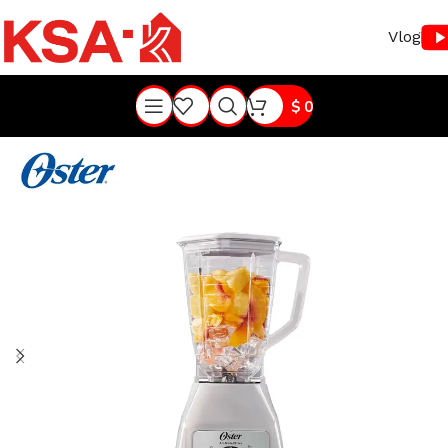
Vlog
$
0