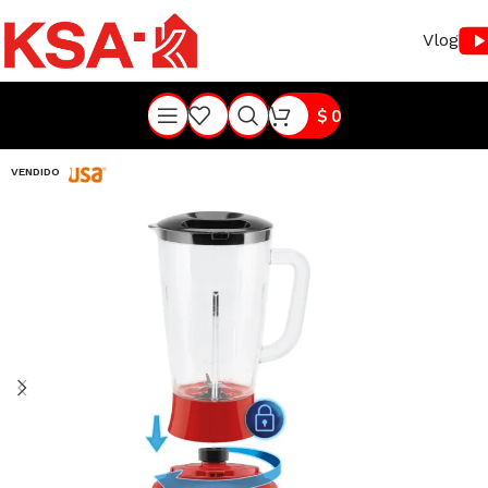
Vlog
$
0
VENDIDO