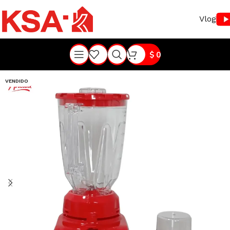
Vlog
$
0
VENDIDO