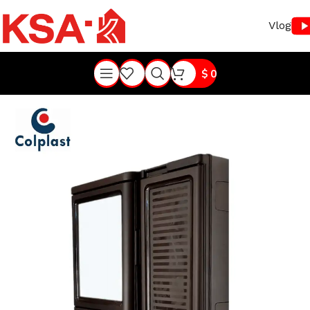
Vlog
$
0