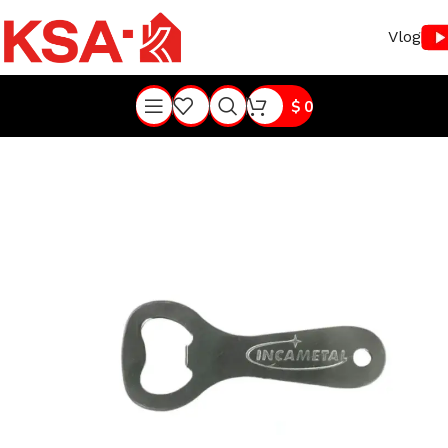
Vlog
$
0