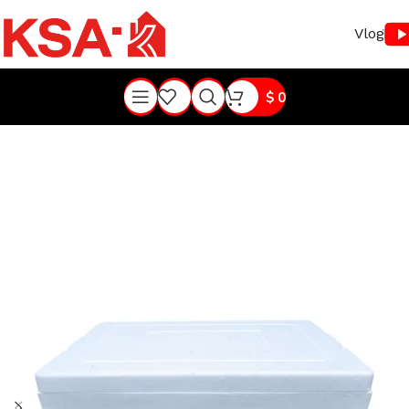
Vlog
$
0