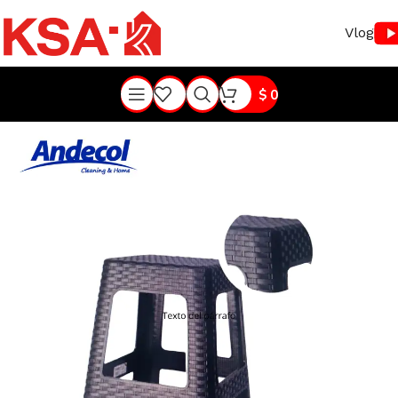
Vlog
$
0