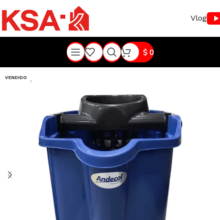
Vlog
$
0
VENDIDO