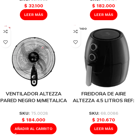
$
32.100
$
182.000
LEER MÁS
LEER MÁS
VENDIDO
VENTILADOR ALTEZZA
FREIDORA DE AIRE
PARED NEGRO M/METALICA
ALTEZZA 4.5 LITROS REF:
18 PULG REF AWF-18BL
AAF-5613BL 120848
REF 44247
SKU:
75.0028
SKU:
68.0086
$
184.000
$
210.670
AÑADIR AL CARRITO
LEER MÁS