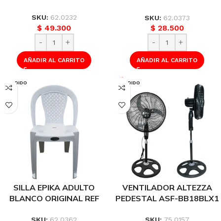
MP0536
SKU:
62.0232
SKU:
62.0373
$
49.300
$
28.500
AÑADIR AL CARRITO
AÑADIR AL CARRITO
VENDIDO
VENDIDO
SILLA EPIKA ADULTO
VENTILADOR ALTEZZA
BLANCO ORIGINAL REF
PEDESTAL ASF-BB18BLX1
MP0259
NEGRO 18 PULG BJ MALLA
PLASTICA REF A
SKU:
62.0362
SKU:
75.0157